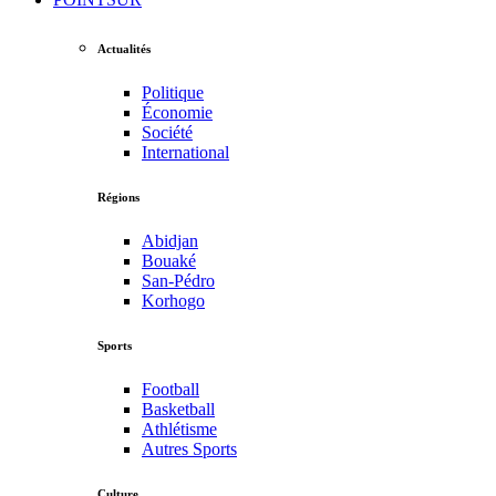
Actualités
Politique
Économie
Société
International
Régions
Abidjan
Bouaké
San-Pédro
Korhogo
Sports
Football
Basketball
Athlétisme
Autres Sports
Culture