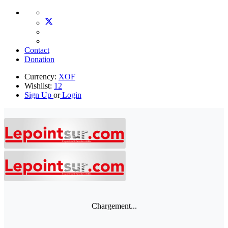
Contact
Donation
Currency:
XOF
Wishlist:
12
Sign Up
or
Login
Chargement...