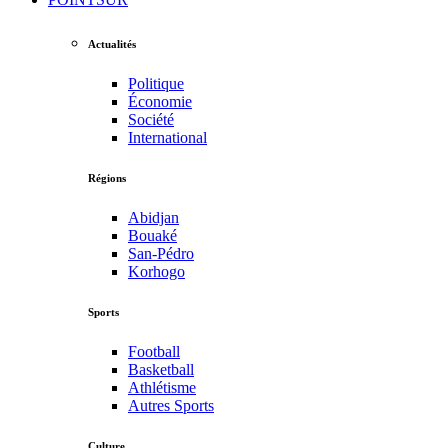
Actualités
Politique
Économie
Société
International
Régions
Abidjan
Bouaké
San-Pédro
Korhogo
Sports
Football
Basketball
Athlétisme
Autres Sports
Culture