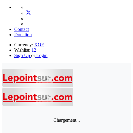
Contact
Donation
Currency:
XOF
Wishlist:
12
Sign Up
or
Login
Chargement...