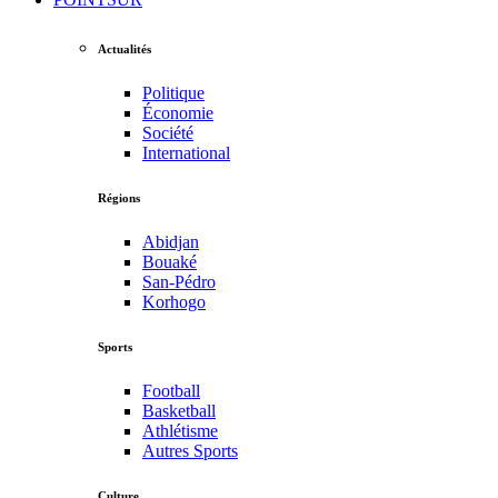
Actualités
Politique
Économie
Société
International
Régions
Abidjan
Bouaké
San-Pédro
Korhogo
Sports
Football
Basketball
Athlétisme
Autres Sports
Culture