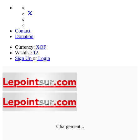
Contact
Donation
Currency:
XOF
Wishlist:
12
Sign Up
or
Login
Chargement...