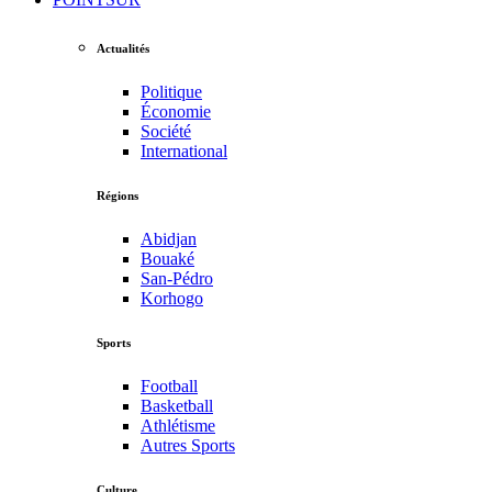
Actualités
Politique
Économie
Société
International
Régions
Abidjan
Bouaké
San-Pédro
Korhogo
Sports
Football
Basketball
Athlétisme
Autres Sports
Culture