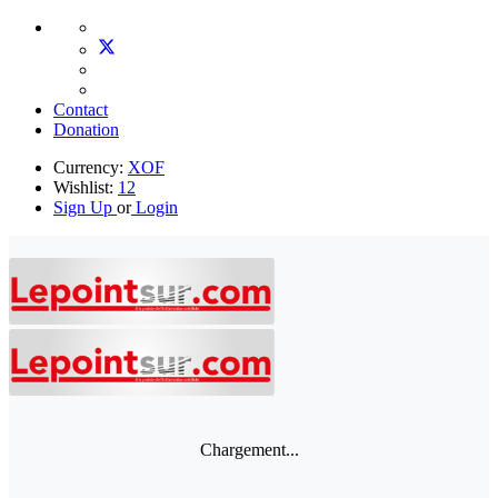
Contact
Donation
Currency:
XOF
Wishlist:
12
Sign Up
or
Login
Chargement...