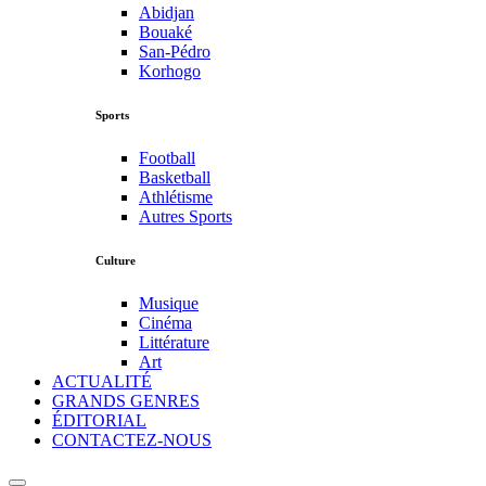
Abidjan
Bouaké
San-Pédro
Korhogo
Sports
Football
Basketball
Athlétisme
Autres Sports
Culture
Musique
Cinéma
Littérature
Art
ACTUALITÉ
GRANDS GENRES
ÉDITORIAL
CONTACTEZ-NOUS