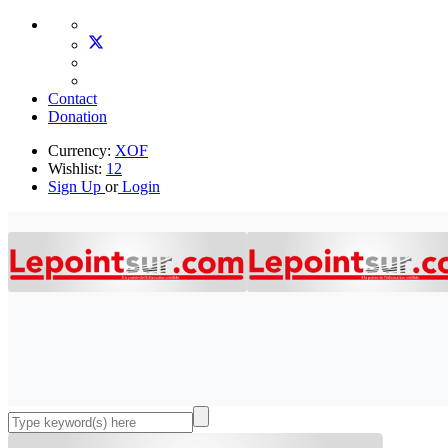
Contact
Donation
Currency:
XOF
Wishlist:
12
Sign Up
or
Login