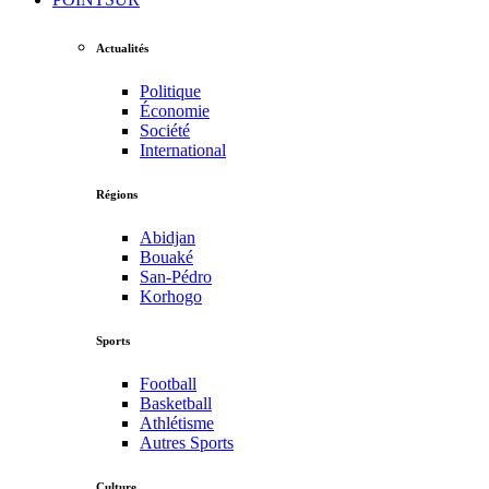
Actualités
Politique
Économie
Société
International
Régions
Abidjan
Bouaké
San-Pédro
Korhogo
Sports
Football
Basketball
Athlétisme
Autres Sports
Culture