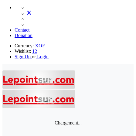
Contact
Donation
Currency:
XOF
Wishlist:
12
Sign Up
or
Login
Chargement...