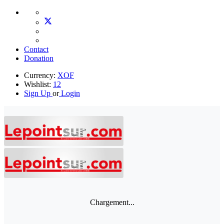
Contact
Donation
Currency:
XOF
Wishlist:
12
Sign Up
or
Login
Chargement...