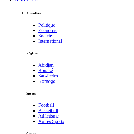
Actualités
Politique
Économie
Société
International
Régions
Abidjan
Bouaké
San-Pédro
Korhogo
Sports
Football
Basketball
Athlétisme
Autres Sports
Culture