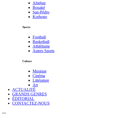
Abidjan
Bouaké
San-Pédro
Korhogo
Sports
Football
Basketball
Athlétisme
Autres Sports
Culture
Musique
Cinéma
Littérature
Art
ACTUALITÉ
GRANDS GENRES
ÉDITORIAL
CONTACTEZ-NOUS