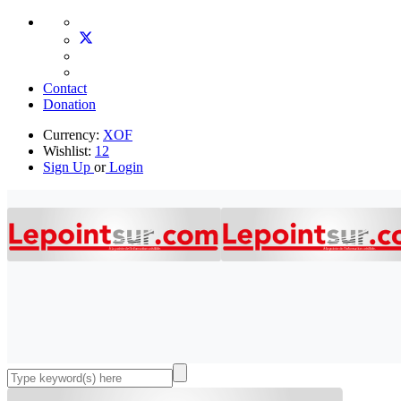
Contact
Donation
Currency:
XOF
Wishlist:
12
Sign Up
or
Login