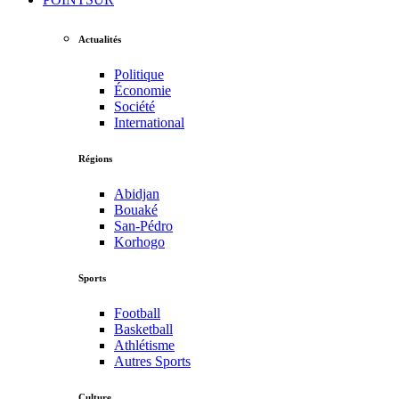
Actualités
Politique
Économie
Société
International
Régions
Abidjan
Bouaké
San-Pédro
Korhogo
Sports
Football
Basketball
Athlétisme
Autres Sports
Culture