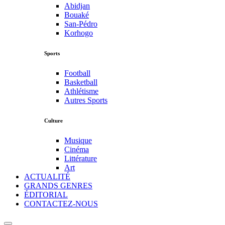
Abidjan
Bouaké
San-Pédro
Korhogo
Sports
Football
Basketball
Athlétisme
Autres Sports
Culture
Musique
Cinéma
Littérature
Art
ACTUALITÉ
GRANDS GENRES
ÉDITORIAL
CONTACTEZ-NOUS