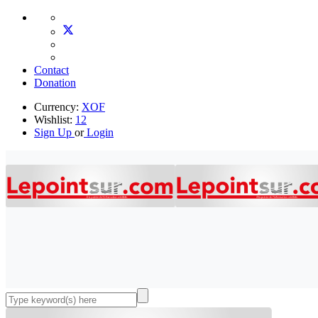
Contact
Donation
Currency:
XOF
Wishlist:
12
Sign Up
or
Login