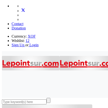
Contact
Donation
Currency:
XOF
Wishlist:
12
Sign Up
or
Login