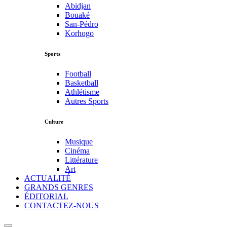
Abidjan
Bouaké
San-Pédro
Korhogo
Sports
Football
Basketball
Athlétisme
Autres Sports
Culture
Musique
Cinéma
Littérature
Art
ACTUALITÉ
GRANDS GENRES
ÉDITORIAL
CONTACTEZ-NOUS