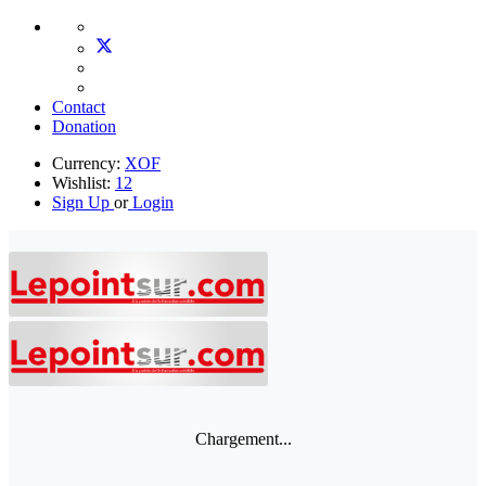
Contact
Donation
Currency:
XOF
Wishlist:
12
Sign Up
or
Login
Chargement...