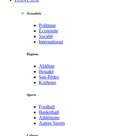
Actualités
Politique
Économie
Société
International
Régions
Abidjan
Bouaké
San-Pédro
Korhogo
Sports
Football
Basketball
Athlétisme
Autres Sports
Culture