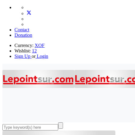
Contact
Donation
Currency:
XOF
Wishlist:
12
Sign Up
or
Login