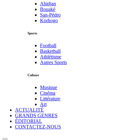
Abidjan
Bouaké
San-Pédro
Korhogo
Sports
Football
Basketball
Athlétisme
Autres Sports
Culture
Musique
Cinéma
Littérature
Art
ACTUALITÉ
GRANDS GENRES
ÉDITORIAL
CONTACTEZ-NOUS