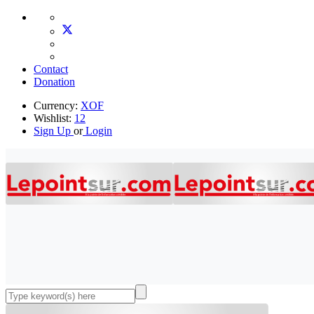
Contact
Donation
Currency:
XOF
Wishlist:
12
Sign Up
or
Login