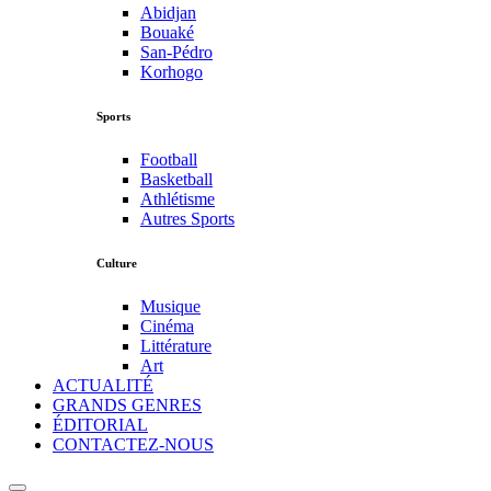
Abidjan
Bouaké
San-Pédro
Korhogo
Sports
Football
Basketball
Athlétisme
Autres Sports
Culture
Musique
Cinéma
Littérature
Art
ACTUALITÉ
GRANDS GENRES
ÉDITORIAL
CONTACTEZ-NOUS