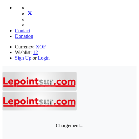
Contact
Donation
Currency:
XOF
Wishlist:
12
Sign Up
or
Login
Chargement...