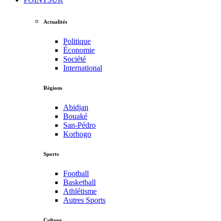
Actualités
Politique
Économie
Société
International
Régions
Abidjan
Bouaké
San-Pédro
Korhogo
Sports
Football
Basketball
Athlétisme
Autres Sports
Culture