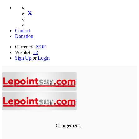
Contact
Donation
Currency:
XOF
Wishlist:
12
Sign Up
or
Login
Chargement...