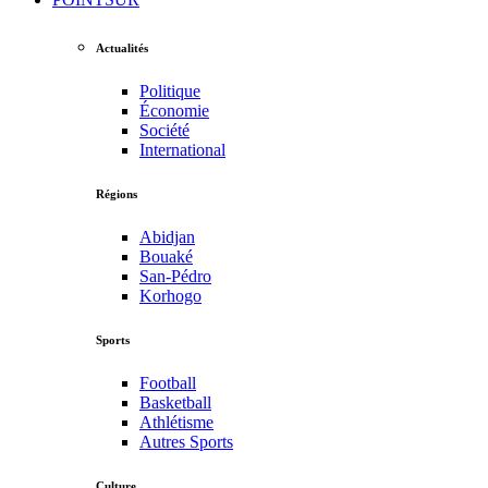
Actualités
Politique
Économie
Société
International
Régions
Abidjan
Bouaké
San-Pédro
Korhogo
Sports
Football
Basketball
Athlétisme
Autres Sports
Culture