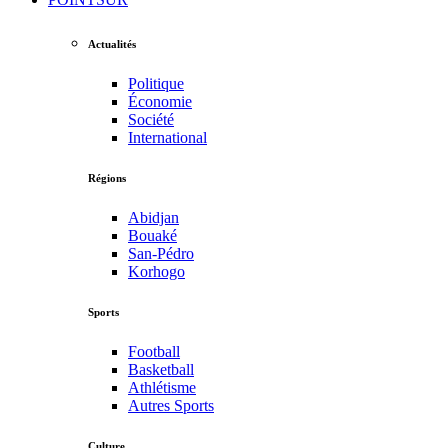
Actualités
Politique
Économie
Société
International
Régions
Abidjan
Bouaké
San-Pédro
Korhogo
Sports
Football
Basketball
Athlétisme
Autres Sports
Culture