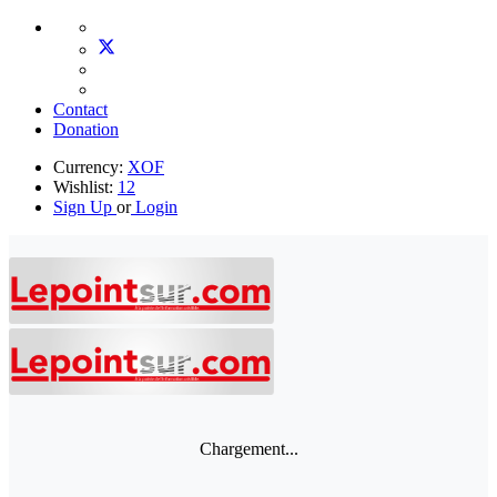
Contact
Donation
Currency:
XOF
Wishlist:
12
Sign Up
or
Login
Chargement...