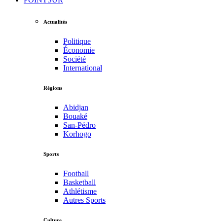
Actualités
Politique
Économie
Société
International
Régions
Abidjan
Bouaké
San-Pédro
Korhogo
Sports
Football
Basketball
Athlétisme
Autres Sports
Culture