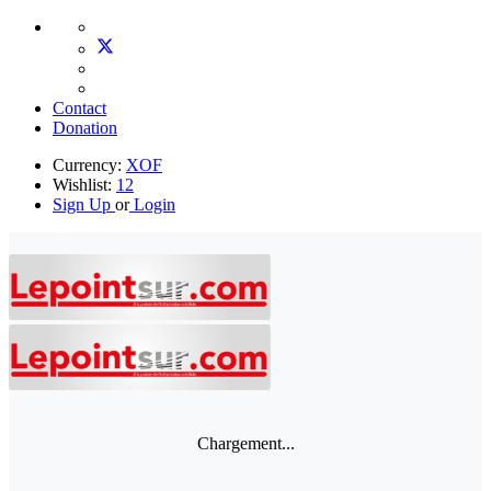
Contact
Donation
Currency:
XOF
Wishlist:
12
Sign Up
or
Login
Chargement...