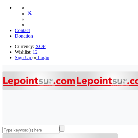
Contact
Donation
Currency:
XOF
Wishlist:
12
Sign Up
or
Login