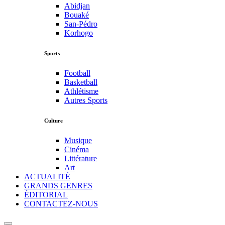
Abidjan
Bouaké
San-Pédro
Korhogo
Sports
Football
Basketball
Athlétisme
Autres Sports
Culture
Musique
Cinéma
Littérature
Art
ACTUALITÉ
GRANDS GENRES
ÉDITORIAL
CONTACTEZ-NOUS