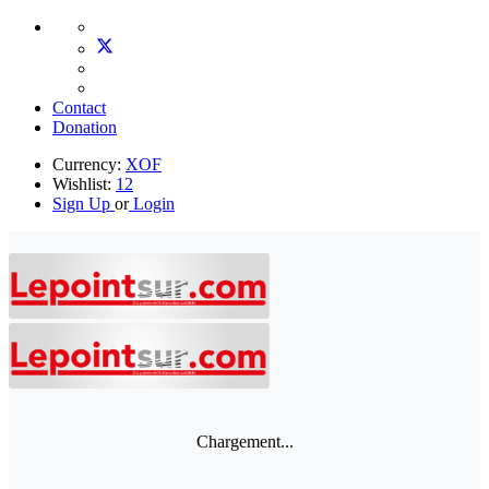
Contact
Donation
Currency:
XOF
Wishlist:
12
Sign Up
or
Login
Chargement...