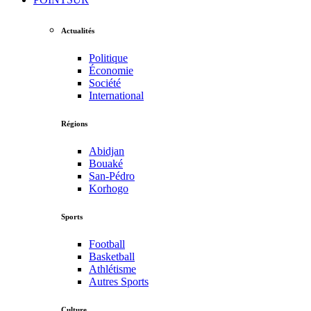
Actualités
Politique
Économie
Société
International
Régions
Abidjan
Bouaké
San-Pédro
Korhogo
Sports
Football
Basketball
Athlétisme
Autres Sports
Culture