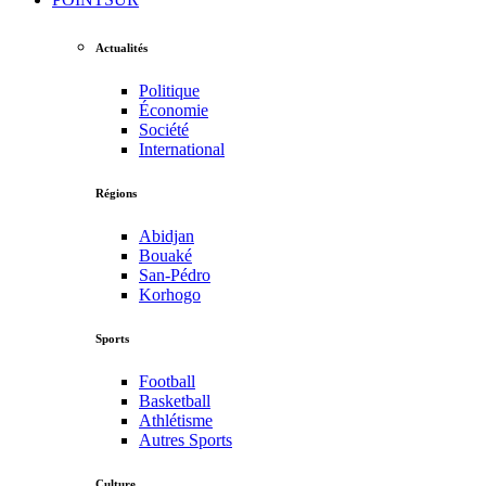
Actualités
Politique
Économie
Société
International
Régions
Abidjan
Bouaké
San-Pédro
Korhogo
Sports
Football
Basketball
Athlétisme
Autres Sports
Culture