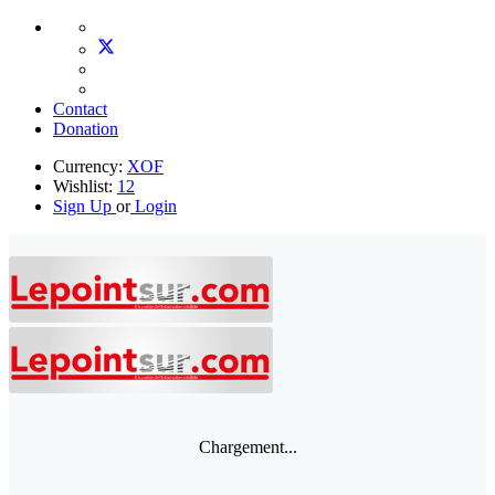
Contact
Donation
Currency:
XOF
Wishlist:
12
Sign Up
or
Login
Chargement...