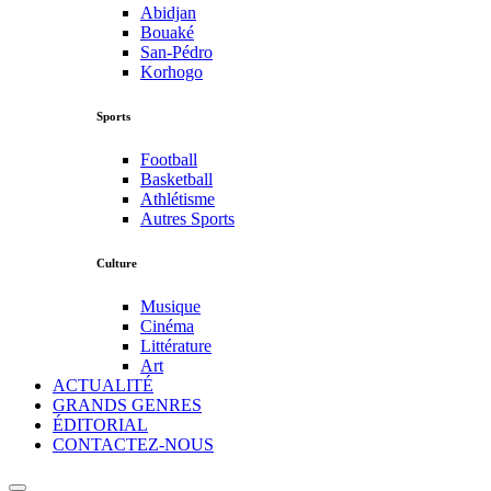
Abidjan
Bouaké
San-Pédro
Korhogo
Sports
Football
Basketball
Athlétisme
Autres Sports
Culture
Musique
Cinéma
Littérature
Art
ACTUALITÉ
GRANDS GENRES
ÉDITORIAL
CONTACTEZ-NOUS