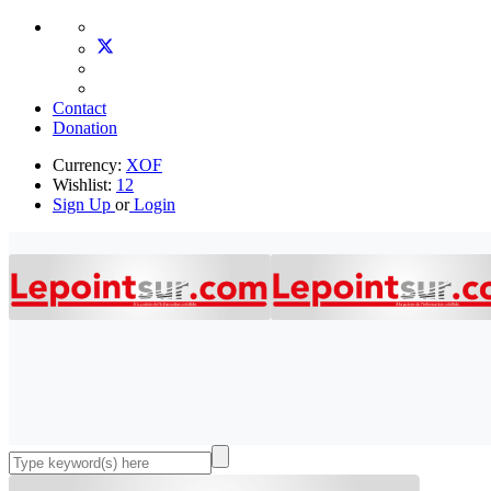
Contact
Donation
Currency:
XOF
Wishlist:
12
Sign Up
or
Login