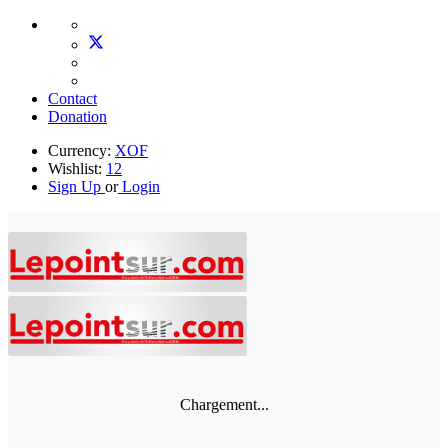
Contact
Donation
Currency:
XOF
Wishlist:
12
Sign Up
or
Login
Chargement...