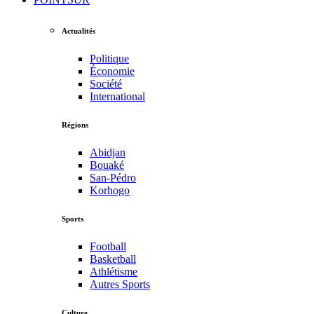
Actualités
Politique
Économie
Société
International
Régions
Abidjan
Bouaké
San-Pédro
Korhogo
Sports
Football
Basketball
Athlétisme
Autres Sports
Culture