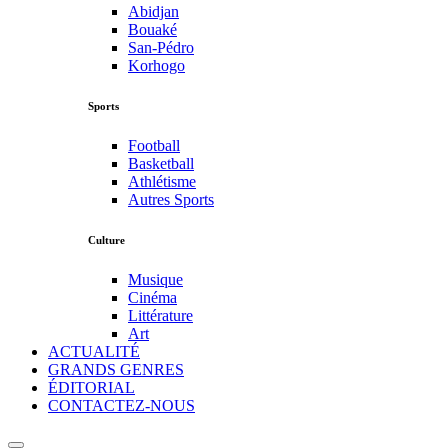
Abidjan
Bouaké
San-Pédro
Korhogo
Sports
Football
Basketball
Athlétisme
Autres Sports
Culture
Musique
Cinéma
Littérature
Art
ACTUALITÉ
GRANDS GENRES
ÉDITORIAL
CONTACTEZ-NOUS