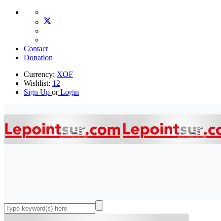
Contact
Donation
Currency:
XOF
Wishlist:
12
Sign Up
or
Login