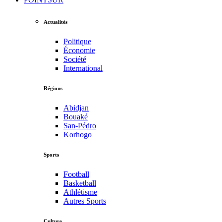
Actualités
Politique
Économie
Société
International
Régions
Abidjan
Bouaké
San-Pédro
Korhogo
Sports
Football
Basketball
Athlétisme
Autres Sports
Culture