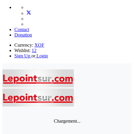
Contact
Donation
Currency:
XOF
Wishlist:
12
Sign Up
or
Login
Chargement...