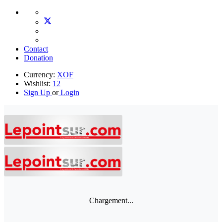
Contact
Donation
Currency:
XOF
Wishlist:
12
Sign Up
or
Login
Chargement...