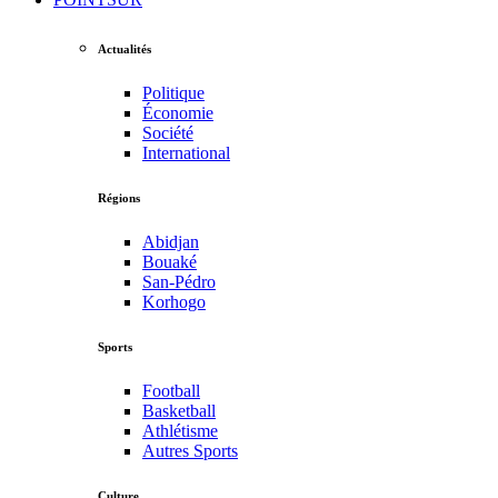
Actualités
Politique
Économie
Société
International
Régions
Abidjan
Bouaké
San-Pédro
Korhogo
Sports
Football
Basketball
Athlétisme
Autres Sports
Culture