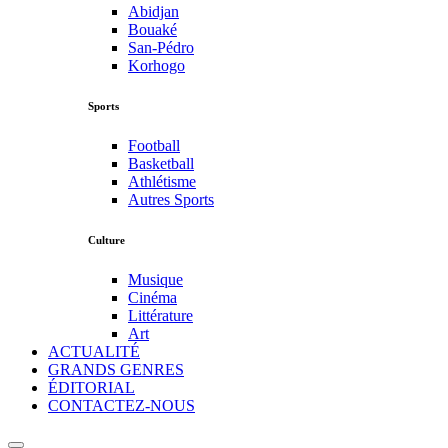
Abidjan
Bouaké
San-Pédro
Korhogo
Sports
Football
Basketball
Athlétisme
Autres Sports
Culture
Musique
Cinéma
Littérature
Art
ACTUALITÉ
GRANDS GENRES
ÉDITORIAL
CONTACTEZ-NOUS