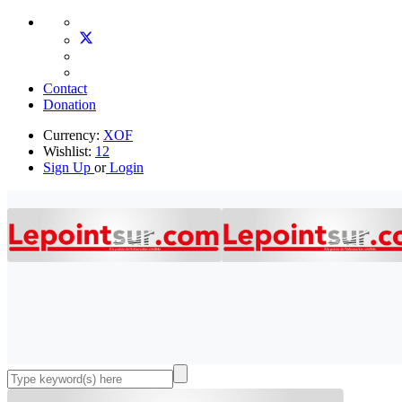
Contact
Donation
Currency:
XOF
Wishlist:
12
Sign Up
or
Login